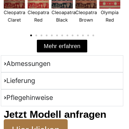
a
Cleopatra
Cleoapatra
Cleopatra
Olympia
Ceylon
Red
Black
Brown
Red
Flame
Mehr erfahren
Abmessungen
Lieferung
Pflegehinweise
Jetzt Modell anfragen