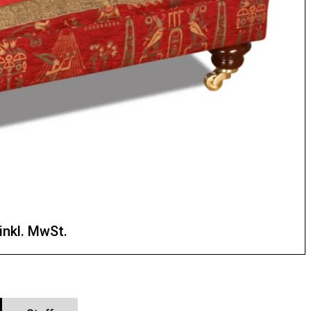
ambra
Ethnic
Warwick
Savini
Cleopatra
Cleopatr
lver
Theraccotta
Gold
Glorious
Cranberry
Claret
inkl. MwSt.