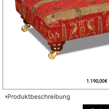
Latina
Ceylon
Alhambra
Alhambra
Alhambra
Alh
Green
Graphit
Red
Torquoise
Gold
Si
1.190,00€ 
Produktbeschreibung