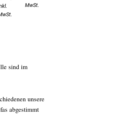
MwSt.
nkl.
MwSt.
lle sind im
schiedenen unsere
sofas abgestimmt