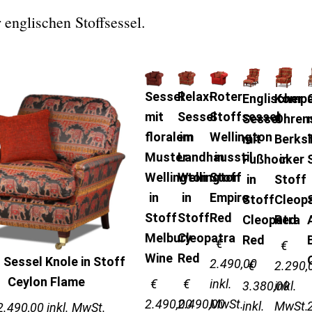
englischen Stoffsessel.
Sessel
Relax-
Roter
Englischer
Kompa
mit
Sessel
Stoffsessel
l
Sessel
Ohren
floralem
im
Wellington
mit
Berksh
Muster
Landhausstil
in
Fußhocker
in
Wellington
Wellington
Stoff
in
Stoff
in
in
Empire
Stoff
Cleop
Stoff
Stoff
Red
Cleopatra
Red
Melbury
Cleopatra
Red
€
€
Wine
Red
 Sessel Knole in Stoff
2.490,00
€
2.290,
Ceylon Flame
€
€
inkl.
3.380,00
inkl.
2.490,00
2.490,00
MwSt.
inkl.
MwSt.
2.490,00 inkl. MwSt.