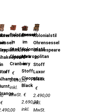
Polstesessel
Sessel
kter
Ohrensessel
Kolonialstil
in
im
sessel
mit
Ohrensessel
Stoff
Kolonialstil
ire
Teppichmuster
Shakespeare
Cleopatra
Metropolitan
Shakespeare
in
Cranberry
in
in
Stoff
Stoff
atra
Stoff
Luxor
€
Cleopatra
Alhambra
Black
2.490,00
Black
Burnt
inkl.
€
Orange
MwSt.
€
00
2.490,00
2.690,00
€
inkl.
inkl.
2.490,00
MwSt.