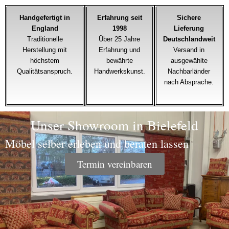
Handgefertigt in
Erfahrung seit
Sichere
England
1998
Lieferung
Traditionelle
Über 25 Jahre
Deutschlandweit
Herstellung mit
Erfahrung und
Versand in
höchstem
bewährte
ausgewählte
Qualitätsanspruch.
Handwerkskunst.
Nachbarländer
nach Absprache.
Unser Showroom in Bielefeld
Möbel selber erleben und beraten lassen
Termin vereinbaren