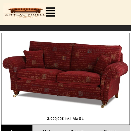
Zum
Inhalt
springen
Antikes Stoffsofa "Baxter" im Stoff Latina Ruby
3.990,00€ inkl. MwSt.