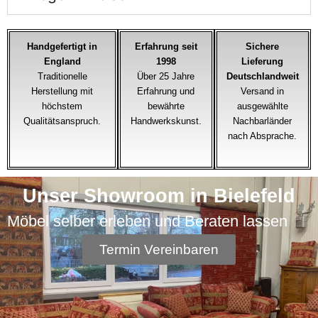
Handgefertigt in
Erfahrung seit
Sichere
England
1998
Lieferung
Traditionelle
Über 25 Jahre
Deutschlandweit
Herstellung mit
Erfahrung und
Versand in
höchstem
bewährte
ausgewählte
Qualitätsanspruch.
Handwerkskunst.
Nachbarländer
nach Absprache.
Unser Showroom in Bielefeld
Möbel selber erleben und Beraten lassen
Termin Vereinbaren