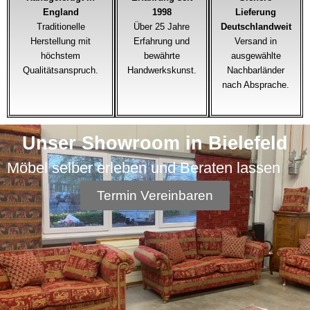
England
1998
Lieferung
Traditionelle
Über 25 Jahre
Deutschlandweit
Herstellung mit
Erfahrung und
Versand in
höchstem
bewährte
ausgewählte
Qualitätsanspruch.
Handwerkskunst.
Nachbarländer
nach Absprache.
Unser Showroom in Bielefeld
Möbel selber erleben und Beraten lassen
Termin Vereinbaren