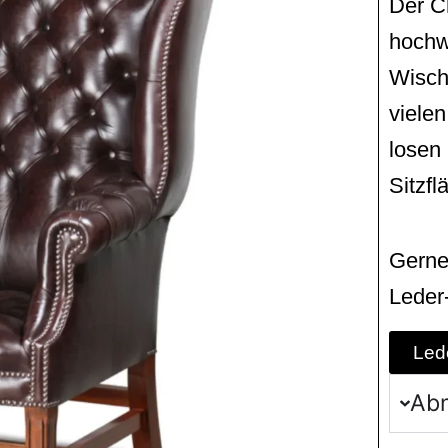
Der C
hochw
Wischl
viele
losen 
Sitzfl
Gerne
Leder
Led
Ab