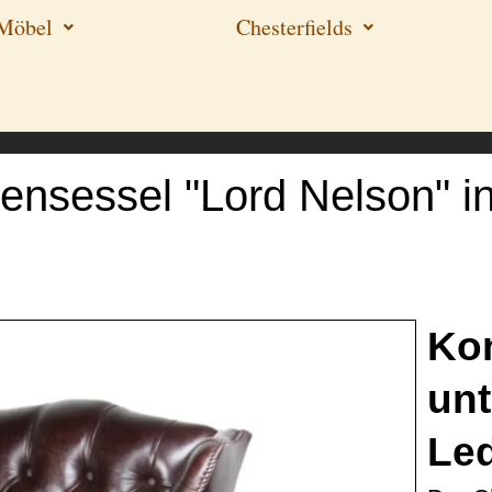
-Möbel
Chesterfields
ensessel "Lord Nelson" i
Kon
unt
Le