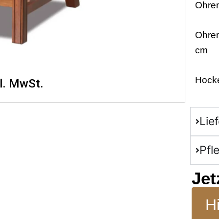
Ohren
Ohren
cm
Hocke
l. MwSt.
Lie
Pfl
Jet
Hi