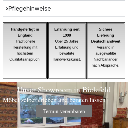
Pflegehinweise
Handgefertigt in
Erfahrung seit
Sichere
England
1998
Lieferung
Traditionelle
Über 25 Jahre
Deutschlandweit
Herstellung mit
Erfahrung und
Versand in
höchstem
bewährte
ausgewählte
Qualitätsanspruch.
Handwerkskunst.
Nachbarländer
nach Absprache.
Unser Showroom in Bielefeld
Möbel selber erleben und beraten lassen
Termin vereinbaren