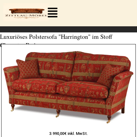
Zum
Inhalt
springen
Luxuriöses Polstersofa "Harrington" im Stoff
Cleopatra Red
3.990,00€ inkl. MwSt.