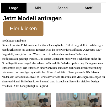
Large
Mid
Sessel
Stoff
Jetzt Modell anfragen
Hier klicken
Produktbeschreibung
Dieses luxoriöse Polstersofa im traditionellen englischen Stil ist hergestellt in erstklassiger
Handwerkskunst mit zeitloser Eleganz. Hier im hochwertige Stoffbezug „Cleopatra Red“
dargestellt, kann jedoch auf Wunsch auch in zahlreichen weiteren Farben und
Stoffqualitäten gefertigt werden. Das stabile Gestell aus massivem Buchenholz bildet die
Grundlage für eine lange Lebensdauer, während die Federkernpolsterung für angenehmen
Sitzkomfort sorgt. Die Sitzkissen sind wahlweise mit einer luxuriösen Entenfederfüllung
oder einem hochwertigen synthetischen Material erhältlich. Zwei passende Wurfkissen
runden das Gesamtbild stilvoll ab. Charakteristische Holzfüße mit Messingrollen sorgen für
einen traditionell Britischen Look Passend dazu ist auch ein Sessel im gleichen Design
erhältlich. Alles handgefertigt in England.