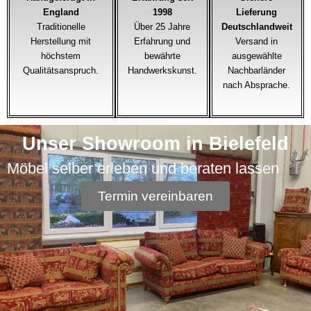
England
1998
Lieferung
Traditionelle
Über 25 Jahre
Deutschlandweit
Herstellung mit
Erfahrung und
Versand in
höchstem
bewährte
ausgewählte
Qualitätsanspruch.
Handwerkskunst.
Nachbarländer
nach Absprache.
Unser Showroom in Bielefeld
Möbel selber erleben und beraten lassen
Termin vereinbaren