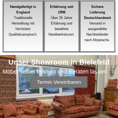
Handgefertigt in
Erfahrung seit
Sichere
England
1998
Lieferung
Traditionelle
Über 25 Jahre
Deutschlandweit
Herstellung mit
Erfahrung und
Versand in
höchstem
bewährte
ausgewählte
Qualitätsanspruch.
Handwerkskunst.
Nachbarländer
nach Absprache.
Unser Showroom in Bielefeld
Möbel selber erleben und Beraten lassen
Termin Vereinbaren