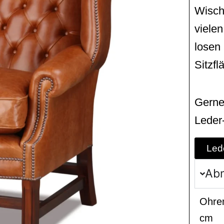
Wischl
viele
losen 
Sitzfl
Gerne
Leder
Led
Ab
Ohren
cm