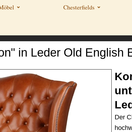
-Möbel
Chesterfields
n" in Leder Old English 
Kon
unt
Le
Der C
hochw