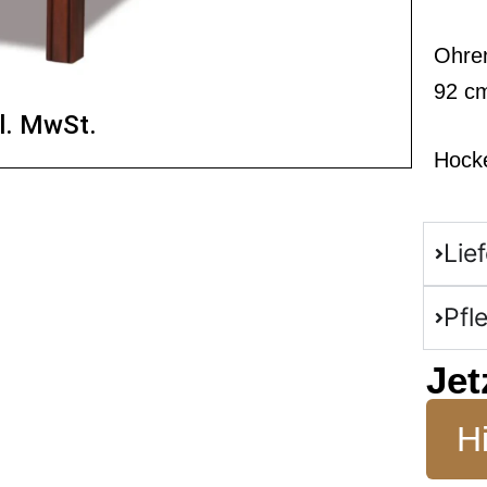
Ohren
92 c
l. MwSt.
Hocke
Lie
Pfl
Jet
Hi