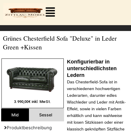
Zum
Inhalt
springen
Grünes Chesterfield Sofa "Deluxe" in Leder
Green +Kissen
Konfigurierbar in
unterschiedlichsten
Ledern
Das Chesterfield-Sofa ist in
verschiedenen hochwertigen
Lederarten, darunter edles
3.990,00€ inkl. MwSt.
Wischleder und Leder mit Antik-
Effekt, sowie in vielen Farben
Mid
Sessel
Small
Large
erhältlich und kann wahlweise
mit losen Sitzkissen oder einer
Produktbeschreibung
klassisch geknöpften Sitzfläche