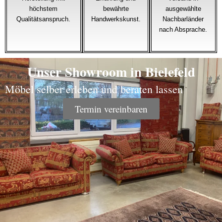
höchstem
bewährte
ausgewählte
Qualitätsanspruch.
Handwerkskunst.
Nachbarländer
nach Absprache.
Unser Showroom in Bielefeld
Möbel selber erleben und beraten lassen
Termin vereinbaren