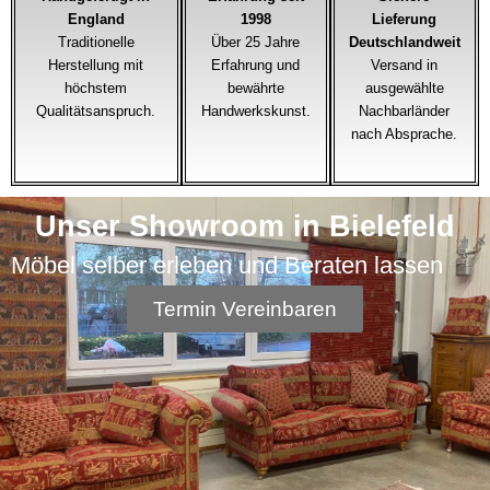
England
1998
Lieferung
Traditionelle
Über 25 Jahre
Deutschlandweit
Herstellung mit
Erfahrung und
Versand in
höchstem
bewährte
ausgewählte
Qualitätsanspruch.
Handwerkskunst.
Nachbarländer
nach Absprache.
Unser Showroom in Bielefeld
Möbel selber erleben und Beraten lassen
Termin Vereinbaren