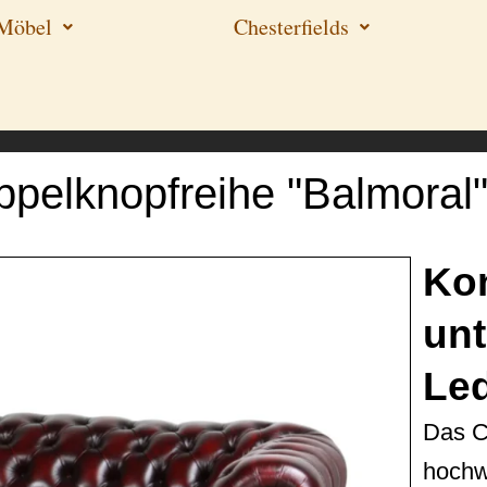
-Möbel
Chesterfields
ppelknopfreihe "Balmoral
Kon
unt
Le
Das Ch
hochw