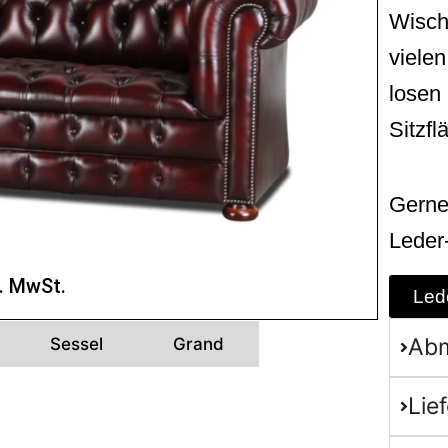
Wischl
viele
losen 
Sitzfl
Gerne
Leder
l. MwSt.
Led
Ab
Sessel
Grand
Lie